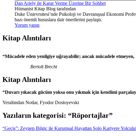
Dan Ariely ile Karar Verme Üzerine Bir Sohbet
Hümanist Kitap Blog tarafından
Duke Ünievrsitesi’nde Psikoloji ve Davranışsal Ekonomi Profesö
bazı önemli hususlara dair önerilerini paylaştı.
Yorum yapın
Kitap Alıntıları
“Mücadele eden yenilgiye uğrayabilir; ancak mücadele etmeyen, z
Bertolt Brecht
Kitap Alıntıları
“Duvarı yıkacak gücüm yoksa onu yıkmak için kendimi parçalaya
Yeraltından Notlar, Fyodor Dostoyevski
Yazıların kategorisi: “Röportajlar”
“Geçiş”: Zeynep Bilgiç ile Kurumsal Hayattan Solo Kariyere Yolculu