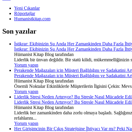
Yeni Çıkanlar
Röportajlar
Humanistkitap.com
Son yazılar
İstikrar: Ekibinizin Şu Anda Her Zamankinden Daha Fazla İh
İstikrar: Ekibinizin Şu Anda Her Zamankinden Daha Fazla İh
Hümanist Kitap Blog tarafından
Liderlik bir ünvan değildir. Bir statü kilidi, mükemmelliğinizin
Yorum yapın
Perakende Mağazaları için Müşteri Bağlılığını ve Sadakatini Artı
Perakende Mağazaları için Müşteri Bağlılığını ve Sadakatini Artı
Hümanist Kitap Blog tarafından
Önemli Noktalar Etkinliklerle Müşterilerin İlgisini Çekin: Mevsim
Yorum yapın
Liderlik Stresi Neden Artırıyor? Bu Stresle Nasıl Mücadele Edil
Liderlik Stresi Neden Artırıyor? Bu Stresle Nasıl Mücadele Edil
Hümanist Kitap Blog tarafından
Liderlik her zamankinden daha zorlu olmaya başladı. Sağlığınız
refahlarını...
Yorum yapın
Her Girişimcinin Bir Çıkış Stratejisine İhtiyacı Var mı? Peki Na