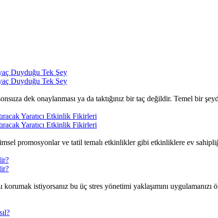
tiyaç Duyduğu Tek Şey
tiyaç Duyduğu Tek Şey
 sonsuza dek onaylanması ya da taktığınız bir taç değildir. Temel bir ş
racak Yaratıcı Etkinlik Fikirleri
racak Yaratıcı Etkinlik Fikirleri
sel promosyonlar ve tatil temalı etkinlikler gibi etkinliklere ev sahipli
ir?
ir?
ı korumak istiyorsanız bu üç stres yönetimi yaklaşımını uygulamanızı ön
sıl?