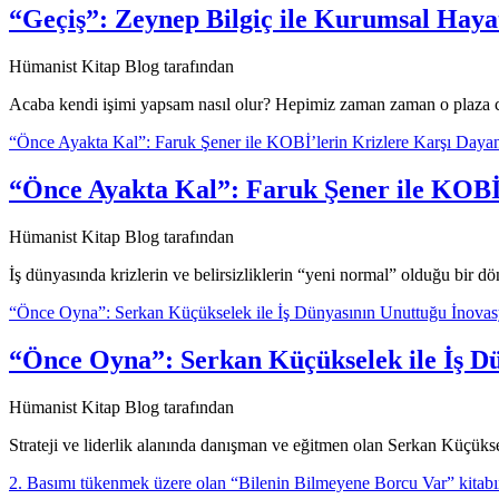
“Geçiş”: Zeynep Bilgiç ile Kurumsal Haya
Hümanist Kitap Blog tarafından
Acaba kendi işimi yapsam nasıl olur? Hepimiz zaman zaman o plaza 
“Önce Ayakta Kal”: Faruk Şener ile KOBİ’lerin Krizlere Karşı Dayanı
“Önce Ayakta Kal”: Faruk Şener ile KOBİ’
Hümanist Kitap Blog tarafından
İş dünyasında krizlerin ve belirsizliklerin “yeni normal” olduğu bi
“Önce Oyna”: Serkan Küçükselek ile İş Dünyasının Unuttuğu İnovas
“Önce Oyna”: Serkan Küçükselek ile İş Dü
Hümanist Kitap Blog tarafından
Strateji ve liderlik alanında danışman ve eğitmen olan Serkan Küçü
2. Basımı tükenmek üzere olan “Bilenin Bilmeyene Borcu Var” kitabı