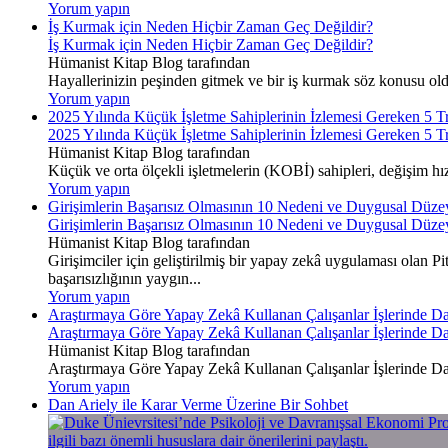
Yorum yapın
İş Kurmak için Neden Hiçbir Zaman Geç Değildir?
İş Kurmak için Neden Hiçbir Zaman Geç Değildir?
Hümanist Kitap Blog tarafından
Hayallerinizin peşinden gitmek ve bir iş kurmak söz konusu oldu
Yorum yapın
2025 Yılında Küçük İşletme Sahiplerinin İzlemesi Gereken 5 T
2025 Yılında Küçük İşletme Sahiplerinin İzlemesi Gereken 5 T
Hümanist Kitap Blog tarafından
Küçük ve orta ölçekli işletmelerin (KOBİ) sahipleri, değişim hız
Yorum yapın
Girişimlerin Başarısız Olmasının 10 Nedeni ve Duygusal Düzey
Girişimlerin Başarısız Olmasının 10 Nedeni ve Duygusal Düzey
Hümanist Kitap Blog tarafından
Girişimciler için geliştirilmiş bir yapay zekâ uygulaması olan P
başarısızlığının yaygın...
Yorum yapın
Araştırmaya Göre Yapay Zekâ Kullanan Çalışanlar İşlerinde
Araştırmaya Göre Yapay Zekâ Kullanan Çalışanlar İşlerinde
Hümanist Kitap Blog tarafından
Araştırmaya Göre Yapay Zekâ Kullanan Çalışanlar İşlerinde
Yorum yapın
Dan Ariely ile Karar Verme Üzerine Bir Sohbet