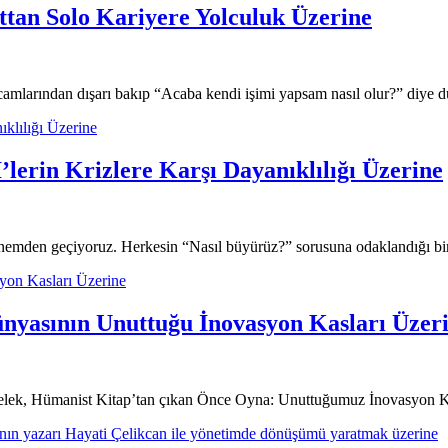
ttan Solo Kariyere Yolculuk Üzerine
camlarından dışarı bakıp “Acaba kendi işimi yapsam nasıl olur?” diy
klılığı Üzerine
lerin Krizlere Karşı Dayanıklılığı Üzerine
r dönemden geçiyoruz. Herkesin “Nasıl büyürüz?” sorusuna odaklandığı 
yon Kasları Üzerine
nyasının Unuttuğu İnovasyon Kasları Üzer
kselek, Hümanist Kitap’tan çıkan Önce Oyna: Unuttuğumuz İnovasyon K
nın yazarı Hayati Çelikcan ile yönetimde dönüşümü yaratmak üzerine