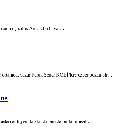
e düşünmüşüzdür. Ancak bu hayal…
bir ortamda, yazar Faruk Şener KOBİ’lere ezber bozan bir…
ine
asları adlı yeni kitabında tam da bu kurumsal…