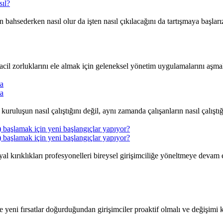
sıl?
n bahsederken nasıl olur da işten nasıl çıkılacağını da tartışmaya başları
cil zorluklarını ele almak için geleneksel yönetim uygulamalarını aşmalıd
ta
ta
 kuruluşun nasıl çalıştığını değil, aynı zamanda çalışanların nasıl çalıştı
) başlamak için yeni başlangıçlar yapıyor?
) başlamak için yeni başlangıçlar yapıyor?
yal kırıklıkları profesyonelleri bireysel girişimciliğe yöneltmeye devam 
 yeni fırsatlar doğurduğundan girişimciler proaktif olmalı ve değişimi ku