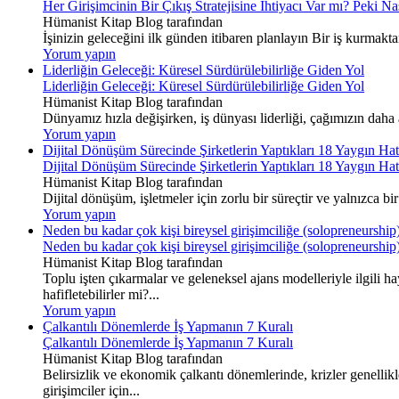
Her Girişimcinin Bir Çıkış Stratejisine İhtiyacı Var mı? Peki Na
Hümanist Kitap Blog tarafından
İşinizin geleceğini ilk günden itibaren planlayın Bir iş kurmakta
Yorum yapın
Liderliğin Geleceği: Küresel Sürdürülebilirliğe Giden Yol
Liderliğin Geleceği: Küresel Sürdürülebilirliğe Giden Yol
Hümanist Kitap Blog tarafından
Dünyamız hızla değişirken, iş dünyası liderliği, çağımızın daha a
Yorum yapın
Dijital Dönüşüm Sürecinde Şirketlerin Yaptıkları 18 Yaygın Ha
Dijital Dönüşüm Sürecinde Şirketlerin Yaptıkları 18 Yaygın Ha
Hümanist Kitap Blog tarafından
Dijital dönüşüm, işletmeler için zorlu bir süreçtir ve yalnızca bir
Yorum yapın
Neden bu kadar çok kişi bireysel girişimciliğe (solopreneurship
Neden bu kadar çok kişi bireysel girişimciliğe (solopreneurship
Hümanist Kitap Blog tarafından
Toplu işten çıkarmalar ve geleneksel ajans modelleriyle ilgili ha
hafifletebilirler mi?...
Yorum yapın
Çalkantılı Dönemlerde İş Yapmanın 7 Kuralı
Çalkantılı Dönemlerde İş Yapmanın 7 Kuralı
Hümanist Kitap Blog tarafından
Belirsizlik ve ekonomik çalkantı dönemlerinde, krizler genellikle
girişimciler için...