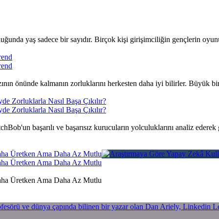
ğunda yaş sadece bir sayıdır. Birçok kişi girişimciliğin gençlerin oyunu
rend
rend
ının önünde kalmanın zorluklarını herkesten daha iyi bilirler. Büyük bir
de Zorluklarla Nasıl Başa Çıkılır?
de Zorluklarla Nasıl Başa Çıkılır?
itchBob'un başarılı ve başarısız kurucuların yolculuklarını analiz edere
 Daha Üretken Ama Daha Az Mutlu
 Daha Üretken Ama Daha Az Mutlu
 Daha Üretken Ama Daha Az Mutlu