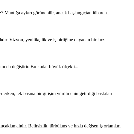
z? Mantığa aykırı görünebilir, ancak başlangıçtan itibaren...
ır. Vizyon, yenilikçilik ve iş birliğine dayanan bir tarz...
ğını da değiştirir. Bu kadar büyük ölçekli...
ederken, tek başına bir girişim yürütmenin getirdiği baskıları
caklamalıdır. Belirsizlik, türbülans ve hızla değişen iş ortamları