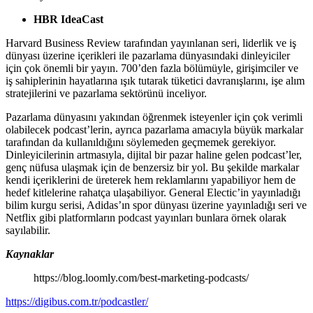
HBR IdeaCast
Harvard Business Review tarafından yayınlanan seri, liderlik ve iş
dünyası üzerine içerikleri ile pazarlama dünyasındaki dinleyiciler
için çok önemli bir yayın. 700’den fazla bölümüyle, girişimciler ve
iş sahiplerinin hayatlarına ışık tutarak tüketici davranışlarını, işe alım
stratejilerini ve pazarlama sektörünü inceliyor.
Pazarlama dünyasını yakından öğrenmek isteyenler için çok verimli
olabilecek podcast’lerin, ayrıca pazarlama amacıyla büyük markalar
tarafından da kullanıldığını söylemeden geçmemek gerekiyor.
Dinleyicilerinin artmasıyla, dijital bir pazar haline gelen podcast’ler,
genç nüfusa ulaşmak için de benzersiz bir yol. Bu şekilde markalar
kendi içeriklerini de üreterek hem reklamlarını yapabiliyor hem de
hedef kitlelerine rahatça ulaşabiliyor. General Electic’in yayınladığı
bilim kurgu serisi, Adidas’ın spor dünyası üzerine yayınladığı seri ve
Netflix gibi platformların podcast yayınları bunlara örnek olarak
sayılabilir.
Kaynaklar
https://blog.loomly.com/best-marketing-podcasts/
https://digibus.com.tr/podcastler/