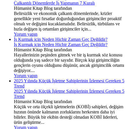
Çalkantılı Dönemlerde İş Yapmanın 7 Kuralı
Hümanist Kitap Blog tarafından
Belirsizlik ve ekonomik çalkantı dönemlerinde, krizler
genellikle yeni fırsatlar doğurduğundan girişimciler proaktif
olmalı ve değişimi kucaklamalıdır. Belirsizlik, türbülans ve
hızla değişen iş ortamları girişimciler için...
Yorum yapın
İş Kurmak için Neden Hiçbir Zaman Geç Değildir?
İş Kurmak için Neden Hiçbir Zaman Geç Değildir?
Hümanist Kitap Blog tarafından
Hayallerinizin peşinden gitmek ve bir iş kurmak söz konusu
olduğunda yaş sadece bir sayıdır. Birçok kişi girişimciliğin
gençlerin oyunu olduğunu düşünür, ancak girişimcilik ortamı
değişiyor....
Yorum yapın
2025 Yılında Küçük İşletme Sahiplerinin İzlemesi Gereken 5
Trend
2025 Yılında Küçük İşletme Sahiplerinin İzlemesi Gereken 5
Trend
Hümanist Kitap Blog tarafından
Küçük ve orta ölçekli işletmelerin (KOBİ) sahipleri, değişim
hızının önünde kalmanın zorluklarını herkesten daha iyi
bilirler. Büyük bir ekibin desteği olmadan KOBİ liderleri,
ürün geliştirme...
Yorum yapın