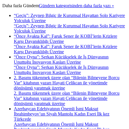
Daha fazla
Gündem
Gündem kategorisinden daha fazla yazı »
“Geçiş”: Zeynep Bilgiç ile Kurumsal Hayattan Solo Kariyere
Yolculuk Üzerine
“Geçiş”: Zeynep Bilgiç ile Kurumsal Hayattan Solo Kariyere
Yolculuk Üzerine
“Önce Ayakta Kal”: Faruk Şener ile KOBİ’lerin Krizlere
Karşı Dayanıklılığı Üzerine
“Önce Ayakta Kal”: Faruk Şener ile KOBİ’lerin Krizlere
Karşı Dayanıklılığı Üzerine
“Önce Oyna”: Serkan Küçükselek ile İş Dünyasının
Unuttuğu İnovasyon Kasları Üzerine
“Önce Oyna”: Serkan Küçükselek ile İş Dünyasının
Unuttuğu İnovasyon Kasları Üzerine
2. Basımı tükenmek üzere olan “Bilenin Bilmeyene Borcu
Var” kitabının yazarı Hayati Çelikcan ile yönetimde
dönüşümü yaratmak üzerine
2. Basımı tükenmek üzere olan “Bilenin Bilmeyene Borcu
Var” kitabının yazarı Hayati Çelikcan ile yönetimde
dönüşümü yaratmak üzerine
Azerbaycan Edebiyatının Önemli İsmi Maksut
İbrahimbeyov’un Siyah Mantolu Kadın Eseri İlk kez
Türkçede
Azerbaycan Edebiyatının Önemli İsmi Maksut