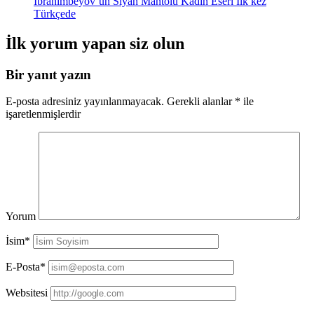
İbrahimbeyov’un Siyah Mantolu Kadın Eseri İlk kez
Türkçede
İlk yorum yapan siz olun
Bir yanıt yazın
E-posta adresiniz yayınlanmayacak.
Gerekli alanlar
*
ile
işaretlenmişlerdir
Yorum
İsim*
E-Posta*
Websitesi