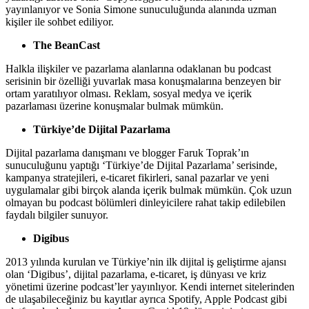
yayınlanıyor ve Sonia Simone sunuculuğunda alanında uzman
kişiler ile sohbet ediliyor.
The BeanCast
Halkla ilişkiler ve pazarlama alanlarına odaklanan bu podcast
serisinin bir özelliği yuvarlak masa konuşmalarına benzeyen bir
ortam yaratılıyor olması. Reklam, sosyal medya ve içerik
pazarlaması üzerine konuşmalar bulmak mümkün.
Türkiye’de Dijital Pazarlama
Dijital pazarlama danışmanı ve blogger Faruk Toprak’ın
sunuculuğunu yaptığı ‘Türkiye’de Dijital Pazarlama’ serisinde,
kampanya stratejileri, e-ticaret fikirleri, sanal pazarlar ve yeni
uygulamalar gibi birçok alanda içerik bulmak mümkün. Çok uzun
olmayan bu podcast bölümleri dinleyicilere rahat takip edilebilen
faydalı bilgiler sunuyor.
Digibus
2013 yılında kurulan ve Türkiye’nin ilk dijital iş geliştirme ajansı
olan ‘Digibus’, dijital pazarlama, e-ticaret, iş dünyası ve kriz
yönetimi üzerine podcast’ler yayınlıyor. Kendi internet sitelerinden
de ulaşabileceğiniz bu kayıtlar ayrıca Spotify, Apple Podcast gibi