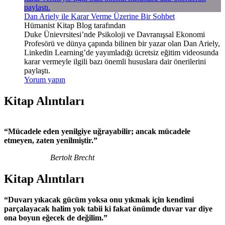
Dan Ariely ile Karar Verme Üzerine Bir Sohbet
Hümanist Kitap Blog tarafından
Duke Ünievrsitesi’nde Psikoloji ve Davranışsal Ekonomi
Profesörü ve dünya çapında bilinen bir yazar olan Dan Ariely,
Linkedin Learning’de yayımladığı ücretsiz eğitim videosunda
karar vermeyle ilgili bazı önemli hususlara dair önerilerini
paylaştı.
Yorum yapın
Kitap Alıntıları
“Mücadele eden yenilgiye uğrayabilir; ancak mücadele
etmeyen, zaten yenilmiştir.”
Bertolt Brecht
Kitap Alıntıları
“Duvarı yıkacak gücüm yoksa onu yıkmak için kendimi
parçalayacak halim yok tabii ki fakat önümde duvar var diye
ona boyun eğecek de değilim.”