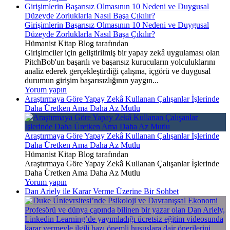
Girişimlerin Başarısız Olmasının 10 Nedeni ve Duygusal
Düzeyde Zorluklarla Nasıl Başa Çıkılır?
Girişimlerin Başarısız Olmasının 10 Nedeni ve Duygusal
Düzeyde Zorluklarla Nasıl Başa Çıkılır?
Hümanist Kitap Blog tarafından
Girişimciler için geliştirilmiş bir yapay zekâ uygulaması olan
PitchBob'un başarılı ve başarısız kurucuların yolculuklarını
analiz ederek gerçekleştirdiği çalışma, içgörü ve duygusal
durumun girişim başarısızlığının yaygın...
Yorum yapın
Araştırmaya Göre Yapay Zekâ Kullanan Çalışanlar İşlerinde
Daha Üretken Ama Daha Az Mutlu
Araştırmaya Göre Yapay Zekâ Kullanan Çalışanlar İşlerinde
Daha Üretken Ama Daha Az Mutlu
Hümanist Kitap Blog tarafından
Araştırmaya Göre Yapay Zekâ Kullanan Çalışanlar İşlerinde
Daha Üretken Ama Daha Az Mutlu
Yorum yapın
Dan Ariely ile Karar Verme Üzerine Bir Sohbet