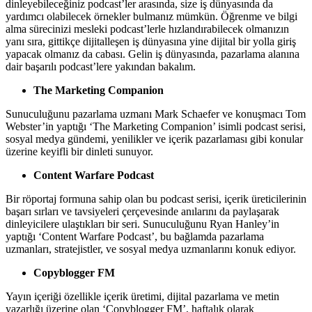
dinleyebileceğiniz podcast’ler arasında, size iş dünyasında da
yardımcı olabilecek örnekler bulmanız mümkün. Öğrenme ve bilgi
alma sürecinizi mesleki podcast’lerle hızlandırabilecek olmanızın
yanı sıra, gittikçe dijitalleşen iş dünyasına yine dijital bir yolla giriş
yapacak olmanız da cabası. Gelin iş dünyasında, pazarlama alanına
dair başarılı podcast’lere yakından bakalım.
The Marketing Companion
Sunuculuğunu pazarlama uzmanı Mark Schaefer ve konuşmacı Tom
Webster’in yaptığı ‘The Marketing Companion’ isimli podcast serisi,
sosyal medya gündemi, yenilikler ve içerik pazarlaması gibi konular
üzerine keyifli bir dinleti sunuyor.
Content Warfare Podcast
Bir röportaj formuna sahip olan bu podcast serisi, içerik üreticilerinin
başarı sırları ve tavsiyeleri çerçevesinde anılarını da paylaşarak
dinleyicilere ulaştıkları bir seri. Sunuculuğunu Ryan Hanley’in
yaptığı ‘Content Warfare Podcast’, bu bağlamda pazarlama
uzmanları, stratejistler, ve sosyal medya uzmanlarını konuk ediyor.
Copyblogger FM
Yayın içeriği özellikle içerik üretimi, dijital pazarlama ve metin
yazarlığı üzerine olan ‘Copyblogger FM’, haftalık olarak