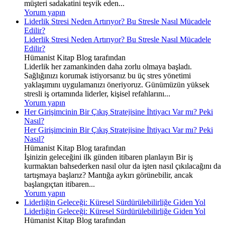
müşteri sadakatini teşvik eden...
Yorum yapın
Liderlik Stresi Neden Artırıyor? Bu Stresle Nasıl Mücadele
Edilir?
Liderlik Stresi Neden Artırıyor? Bu Stresle Nasıl Mücadele
Edilir?
Hümanist Kitap Blog tarafından
Liderlik her zamankinden daha zorlu olmaya başladı.
Sağlığınızı korumak istiyorsanız bu üç stres yönetimi
yaklaşımını uygulamanızı öneriyoruz. Günümüzün yüksek
stresli iş ortamında liderler, kişisel refahlarını...
Yorum yapın
Her Girişimcinin Bir Çıkış Stratejisine İhtiyacı Var mı? Peki
Nasıl?
Her Girişimcinin Bir Çıkış Stratejisine İhtiyacı Var mı? Peki
Nasıl?
Hümanist Kitap Blog tarafından
İşinizin geleceğini ilk günden itibaren planlayın Bir iş
kurmaktan bahsederken nasıl olur da işten nasıl çıkılacağını da
tartışmaya başlarız? Mantığa aykırı görünebilir, ancak
başlangıçtan itibaren...
Yorum yapın
Liderliğin Geleceği: Küresel Sürdürülebilirliğe Giden Yol
Liderliğin Geleceği: Küresel Sürdürülebilirliğe Giden Yol
Hümanist Kitap Blog tarafından