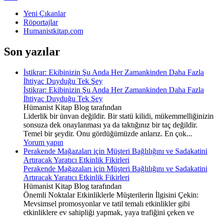
Yeni Çıkanlar
Röportajlar
Humanistkitap.com
Son yazılar
İstikrar: Ekibinizin Şu Anda Her Zamankinden Daha Fazla
İhtiyaç Duyduğu Tek Şey
İstikrar: Ekibinizin Şu Anda Her Zamankinden Daha Fazla
İhtiyaç Duyduğu Tek Şey
Hümanist Kitap Blog tarafından
Liderlik bir ünvan değildir. Bir statü kilidi, mükemmelliğinizin
sonsuza dek onaylanması ya da taktığınız bir taç değildir.
Temel bir şeydir. Onu gördüğümüzde anlarız. En çok...
Yorum yapın
Perakende Mağazaları için Müşteri Bağlılığını ve Sadakatini
Artıracak Yaratıcı Etkinlik Fikirleri
Perakende Mağazaları için Müşteri Bağlılığını ve Sadakatini
Artıracak Yaratıcı Etkinlik Fikirleri
Hümanist Kitap Blog tarafından
Önemli Noktalar Etkinliklerle Müşterilerin İlgisini Çekin:
Mevsimsel promosyonlar ve tatil temalı etkinlikler gibi
etkinliklere ev sahipliği yapmak, yaya trafiğini çeken ve