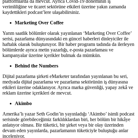
platformlarda da mevcut. Ayrıca Covid-19 döneminin iş
verimliliğine ve ticaret sektörüne etkileri üzerine yakın zamanda
kaydettikleri podcast’lere ulaşabilirsiniz.
Marketing Over Coffee
Yarım saatlik bölümler olarak yayınlanan ‘Marketing Over Coffee’
serisi, pazarlama dünyasındaki en güncel haberleri dinleyiciler ile
haftalık olarak buluşturuyor. Bir haber programı tadında da ilerleyen
bölümlerde ayrıca metin yazarlığı, e-posta pazarlaması ve
kampanyalar üzerine içerikler bulmak da mümkün.
Behind the Numbers
Dijital pazarlama şirketi eMarketer tarafından yayınlanan bu seri,
medyada dijital pazarlama ve pazarlama sektörünün iş dünyasına
etkileri üzerine odaklanıyor. Ayrıca marka güvenliği, yapay zekâ ve
reklam üzerine içerikleri de mevcut.
Akimbo
Amerika’lı yazar Seth Godin’in yayınladığı ‘Akimbo’ isimli podcast
serisinde görebileceğimiz farklılıklardan biri, her bölüm bir hikâye
anlatıyor olması. Bir tüketici, bir şirket veya bir olay üzerinden
devam eden yayınlarda, pazarlamanın tüketiciyle buluştuğu anlar
inceleniyor.