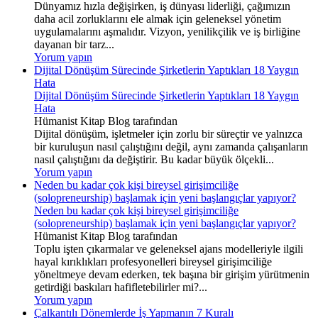
Dünyamız hızla değişirken, iş dünyası liderliği, çağımızın
daha acil zorluklarını ele almak için geleneksel yönetim
uygulamalarını aşmalıdır. Vizyon, yenilikçilik ve iş birliğine
dayanan bir tarz...
Yorum yapın
Dijital Dönüşüm Sürecinde Şirketlerin Yaptıkları 18 Yaygın
Hata
Dijital Dönüşüm Sürecinde Şirketlerin Yaptıkları 18 Yaygın
Hata
Hümanist Kitap Blog tarafından
Dijital dönüşüm, işletmeler için zorlu bir süreçtir ve yalnızca
bir kuruluşun nasıl çalıştığını değil, aynı zamanda çalışanların
nasıl çalıştığını da değiştirir. Bu kadar büyük ölçekli...
Yorum yapın
Neden bu kadar çok kişi bireysel girişimciliğe
(solopreneurship) başlamak için yeni başlangıçlar yapıyor?
Neden bu kadar çok kişi bireysel girişimciliğe
(solopreneurship) başlamak için yeni başlangıçlar yapıyor?
Hümanist Kitap Blog tarafından
Toplu işten çıkarmalar ve geleneksel ajans modelleriyle ilgili
hayal kırıklıkları profesyonelleri bireysel girişimciliğe
yöneltmeye devam ederken, tek başına bir girişim yürütmenin
getirdiği baskıları hafifletebilirler mi?...
Yorum yapın
Çalkantılı Dönemlerde İş Yapmanın 7 Kuralı