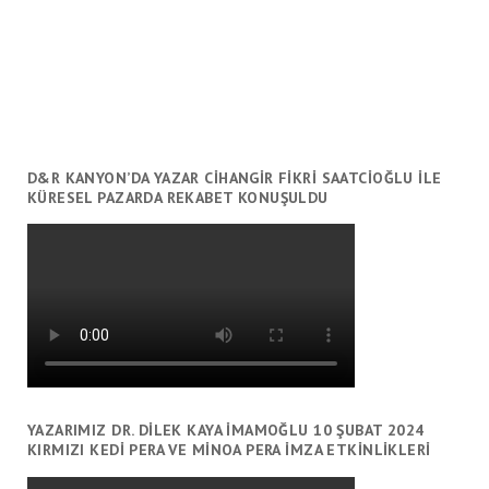
D&R KANYON’DA YAZAR CİHANGİR FİKRİ SAATCİOĞLU İLE
KÜRESEL PAZARDA REKABET KONUŞULDU
YAZARIMIZ DR. DILEK KAYA İMAMOĞLU 10 ŞUBAT 2024
KIRMIZI KEDI PERA VE MINOA PERA İMZA ETKINLIKLERI