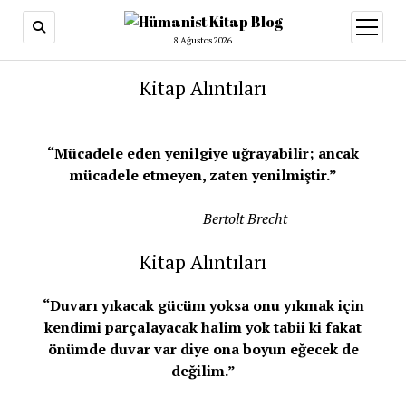
menüy
aç
8 Ağustos 2026
Kitap Alıntıları
“Mücadele eden yenilgiye uğrayabilir; ancak
mücadele etmeyen, zaten yenilmiştir.”
Bertolt Brecht
Kitap Alıntıları
“Duvarı yıkacak gücüm yoksa onu yıkmak için
kendimi parçalayacak halim yok tabii ki fakat
önümde duvar var diye ona boyun eğecek de
değilim.”