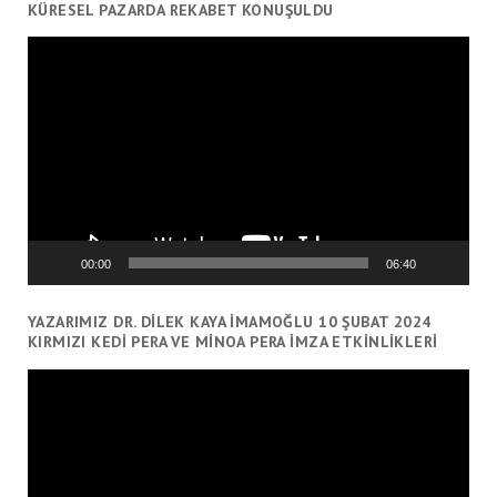
KÜRESEL PAZARDA REKABET KONUŞULDU
Video
oynatıcı
00:00
06:40
YAZARIMIZ DR. DILEK KAYA İMAMOĞLU 10 ŞUBAT 2024
KIRMIZI KEDI PERA VE MINOA PERA İMZA ETKINLIKLERI
Video
oynatıcı