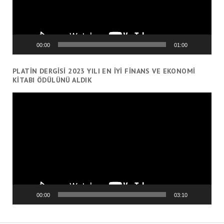
00:00
01:00
PLATIN DERGISI 2023 YILI EN İYI FINANS VE EKONOMI
KITABI ÖDÜLÜNÜ ALDIK
Video
oynatıcı
00:00
03:10