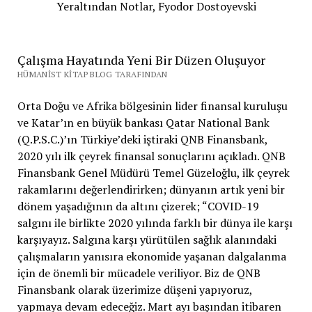
Yeraltından Notlar, Fyodor Dostoyevski
Çalışma Hayatında Yeni Bir Düzen Oluşuyor
HÜMANIST KITAP BLOG TARAFINDAN
Orta Doğu ve Afrika bölgesinin lider finansal kuruluşu
ve Katar’ın en büyük bankası Qatar National Bank
(Q.P.S.C.)’ın Türkiye’deki iştiraki QNB Finansbank,
2020 yılı ilk çeyrek finansal sonuçlarını açıkladı. QNB
Finansbank Genel Müdürü Temel Güzeloğlu, ilk çeyrek
rakamlarını değerlendirirken; dünyanın artık yeni bir
dönem yaşadığının da altını çizerek; “COVID-19
salgını ile birlikte 2020 yılında farklı bir dünya ile karşı
karşıyayız. Salgına karşı yürütülen sağlık alanındaki
çalışmaların yanısıra ekonomide yaşanan dalgalanma
için de önemli bir mücadele veriliyor. Biz de QNB
Finansbank olarak üzerimize düşeni yapıyoruz,
yapmaya devam edeceğiz. Mart ayı başından itibaren