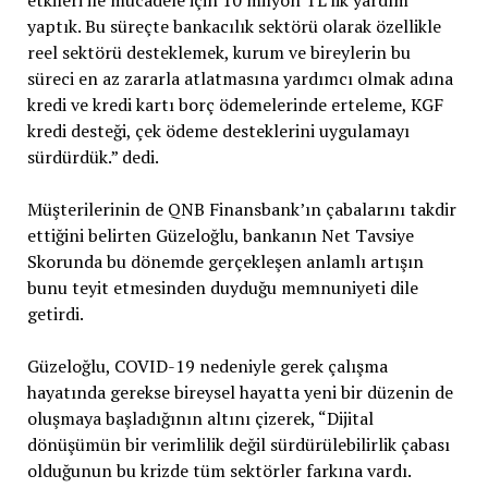
etkileri ile mücadele için 10 milyon TL’lik yardım
yaptık. Bu süreçte bankacılık sektörü olarak özellikle
reel sektörü desteklemek, kurum ve bireylerin bu
süreci en az zararla atlatmasına yardımcı olmak adına
kredi ve kredi kartı borç ödemelerinde erteleme, KGF
kredi desteği, çek ödeme desteklerini uygulamayı
sürdürdük.” dedi.
Müşterilerinin de QNB Finansbank’ın çabalarını takdir
ettiğini belirten Güzeloğlu, bankanın Net Tavsiye
Skorunda bu dönemde gerçekleşen anlamlı artışın
bunu teyit etmesinden duyduğu memnuniyeti dile
getirdi.
Güzeloğlu, COVID-19 nedeniyle gerek çalışma
hayatında gerekse bireysel hayatta yeni bir düzenin de
oluşmaya başladığının altını çizerek, “Dijital
dönüşümün bir verimlilik değil sürdürülebilirlik çabası
olduğunun bu krizde tüm sektörler farkına vardı.