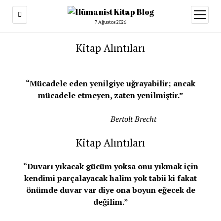
menüy
aç
7 Ağustos 2026
Kitap Alıntıları
“Mücadele eden yenilgiye uğrayabilir; ancak
mücadele etmeyen, zaten yenilmiştir.”
Bertolt Brecht
Kitap Alıntıları
“Duvarı yıkacak gücüm yoksa onu yıkmak için
kendimi parçalayacak halim yok tabii ki fakat
önümde duvar var diye ona boyun eğecek de
değilim.”