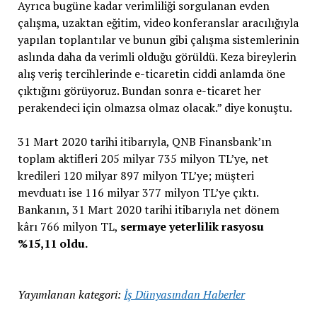
Ayrıca bugüne kadar verimliliği sorgulanan evden
çalışma, uzaktan eğitim, video konferanslar aracılığıyla
yapılan toplantılar ve bunun gibi çalışma sistemlerinin
aslında daha da verimli olduğu görüldü. Keza bireylerin
alış veriş tercihlerinde e-ticaretin ciddi anlamda öne
çıktığını görüyoruz. Bundan sonra e-ticaret her
perakendeci için olmazsa olmaz olacak.” diye konuştu.
31 Mart 2020 tarihi itibarıyla, QNB Finansbank’ın
toplam aktifleri 205 milyar 735 milyon TL’ye, net
kredileri 120 milyar 897 milyon TL’ye; müşteri
mevduatı ise 116 milyar 377 milyon TL’ye çıktı.
Bankanın, 31 Mart 2020 tarihi itibarıyla net dönem
kârı 766 milyon TL,
sermaye yeterlilik rasyosu
%15,11 oldu.
Yayımlanan kategori:
İş Dünyasından Haberler