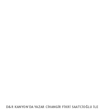
D&R KANYON’DA YAZAR CİHANGİR FİKRİ SAATCİOĞLU İLE