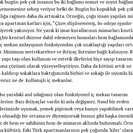
k bugün pek çok insanın bu iki bağlamı somut ve soyut bağla
yememesine sebep veriyor belki de. Bugün bu kopukluk pek ço
lığa rağmen daha da artmakta. Örneğin, çoğu insan yapılan mü
ya apartman katları için, “
Çizen düşünememiş, bu odaya eşyalar 
diyerek yakınıyor. Ne yazık ki imar kurallarının mimarları kısıtl
içbir kentsel düzene dahil edemeyen hususları hem bağlamınd
ç mekan anlayışının fonksiyondan çok uzaklaştığı yapıları ort
r. Minimum metrekarelere ve ihtiyaç listesine bağlı kalınıyor. 
 yapı taşı olan kullanım ve estetik ilkelerini hiçe sayıp tasarım
nma çözümü olarak yüzeyselleştiriyor. Daha da kötüsü artık ne
 kaldırıp sokaklara baktığımızda birbiri ve sokağı ile uyumlu b
yoruz ne de kullanışlı iç mekanlar.
bu yazıdaki asıl odağımız olan fonksiyonel iç mekan tasarım
erine. Bazı ihtiyaçlar vardır ki asla değişmez. Nasıl bir evden
ilerimizde uyumak, yemek pişirmek veya banyo yapabilmek vars
 olmadığı bir ortama ev diyemiyorsak bunun gibi başka önemli
r de hem ev sahibinin hem de mimarın aklında bulunmalı. Örn
 kültürü. Eski Türk apartmanlarının pek çoğunda ‘kiler’ olar