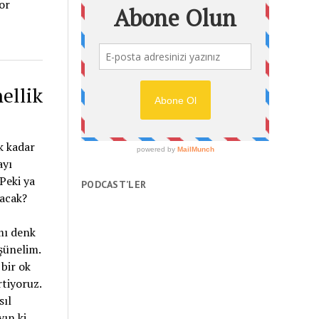
or
ellik
ek kadar
ayı
Peki ya
PODCAST’LER
lacak?
mı denk
üşünelim.
bir ok
rtiyoruz.
sıl
ın ki