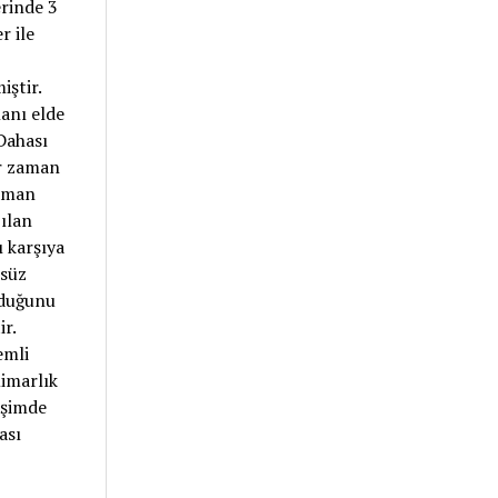
erinde 3
r ile
ştir.
anı elde
Dahası
ar zaman
zaman
ılan
ı karşıya
zsüz
lduğunu
r.
emli
mimarlık
eşimde
ası