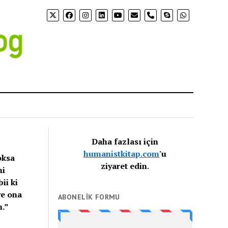
phone
Daha fazlası için
humanistkitap.com
'u
oksa
ziyaret edin
.
mi
ii ki
ye ona
ABONELIK FORMU
m.”