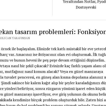
Yeraltından Notlar, Fyod
Dostoyevski
ekan tasarım problemleri: Fonksiyon
RILICAN TARAFINDAN
r örnek ile başlayalım. Elinizde tek katlı müstakil bir eve yetec
 harç var. Amacınız ise ihtiyacınız olan evi oluşturmak. İlk tuğl
uzu ve bunun hevesi ile peş peşe devam ettiğinizi düşünelim. 
rtaya nasıl bir şekil çıkacak? Evinizde kaç farklı yaşam alanı o
z, mutfağınız nasıl konum alacak? Veya en güzel manzaraya
kla tuvalet penceresi, en güneş alan kısma depolama alanınız 
 Şimdi sakince bir kalem kağıt alıp bir şeyler karaladığımızı d
ce yönleri belirtiyor, sonra rüzgarın yönünü işaret eden küçük 
 en güzel manzarayı işaretliyor, eve giriş yolunun da okunu beli
akikada kendimize birçok problem oluşturduk bile. Zaten bizi a
den kısım da bol problemli bu sorunu çözmek aslında. Unutmay