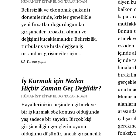
diyen ku
HÜMANIST KITAP BLOG TARAFINDAN
balkon o
Belirsizlik ve ekonomik çalkantı
kapatara
dönemlerinde, krizler genellikle
mutfakla
yeni fırsatlar doğurduğundan
Bunun se
girişimciler proaktif olmalı ve
etmek ve
değişimi kucaklamalıdır. Belirsizlik,
eskiden 
türbülans ve hızla değişen iş
içinde a
ortamları girişimciler için...
içinde t
Yorum yapın
binalard
bırakılm
İş Kurmak için Neden
gerçekle
Hiçbir Zaman Geç Değildir?
unutmada
Mimarlar
HÜMANIST KITAP BLOG TARAFINDAN
alanları
Hayallerinizin peşinden gitmek ve
arasında
bir iş kurmak söz konusu olduğunda
çalışara
yaş sadece bir sayıdır. Birçok kişi
gerekmek
girişimciliğin gençlerin oyunu
fonksiyo
olduğunu düşünür, ancak girişimcilik