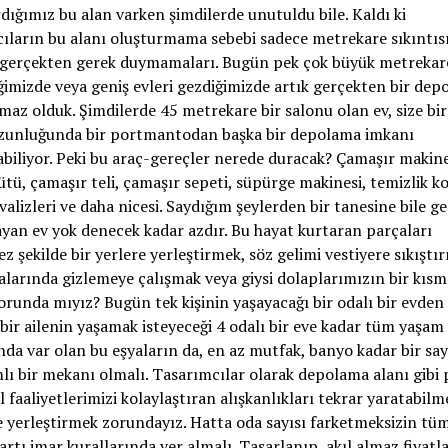
dığımız bu alan varken şimdilerde unutuldu bile. Kaldı ki
ıların bu alanı oluşturmama sebebi sadece metrekare sıkıntısı 
 gerçekten gerek duymamaları. Bugün pek çok büyük metrekare
ğimizde veya geniş evleri gezdiğimizde artık gerçekten bir dep
maz olduk. Şimdilerde 45 metrekare bir salonu olan ev, size bi
zunluğunda bir portmantodan başka bir depolama imkanı
iliyor. Peki bu araç-gereçler nerede duracak? Çamaşır makine
ütü, çamaşır teli, çamaşır sepeti, süpürge makinesi, temizlik ko
valizleri ve daha nicesi. Saydığım şeylerden bir tanesine bile g
an ev yok denecek kadar azdır. Bu hayat kurtaran parçaları
 şekilde bir yerlere yerleştirmek, söz gelimi vestiyere sıkıştı
alarında gizlemeye çalışmak veya giysi dolaplarımızın bir kısm
runda mıyız? Bugün tek kişinin yaşayacağı bir odalı bir evden
bir ailenin yaşamak isteyeceği 4 odalı bir eve kadar tüm yaşam
nda var olan bu eşyaların da, en az mutfak, banyo kadar bir say
lı bir mekanı olmalı. Tasarımcılar olarak depolama alanı gibi 
 faaliyetlerimizi kolaylaştıran alışkanlıkları tekrar yaratabilm
e yerleştirmek zorundayız. Hatta oda sayısı farketmeksizin tü
artı imar kurallarında yer almalı. Tasarlanıp, akıl almaz fiyatl