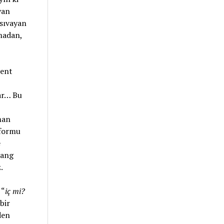
yan
 sıvayan
madan,
kent
lar… Bu
man
 formu
e
yang
z.
 “
iç mi?
bir
den