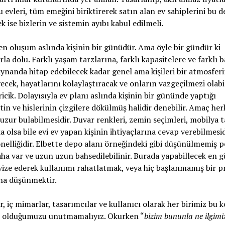
u evleri, tüm emeğini biriktirerek satın alan ev sahiplerini bu d
 ise bizlerin ve sistemin ayıbı kabul edilmeli.
en oluşum aslında kişinin bir günüdür. Ama öyle bir gündür ki
arla dolu. Farklı yaşam tarzlarına, farklı kapasitelere ve farklı b
aynanda hitap edebilecek kadar genel ama kişileri bir atmosferi
ecek, hayatlarını kolaylaştıracak ve onların vazgeçilmezi olabi
ricik. Dolayısıyla ev planı aslında kişinin bir gününde yaptığı
etin ve hislerinin çizgilere dökülmüş halidir denebilir. Amaç her
uzur bulabilmesidir. Duvar renkleri, zemin seçimleri, mobilya t
a olsa bile evi ev yapan kişinin ihtiyaçlarına cevap verebilmesid
nelliğidir. Elbette depo alanı örneğindeki gibi düşünülmemiş p
ha var ve uzun uzun bahsedilebilinir. Burada yapabillecek en g
vize ederek kullanımı rahatlatmak, veya hiç başlanmamış bir pr
aha düşünmektir.
, iç mimarlar, tasarımcılar ve kullanıcı olarak her birimiz bu 
 olduğumuzu unutmamalıyız. Okurken “
bizim bununla ne ilgimi