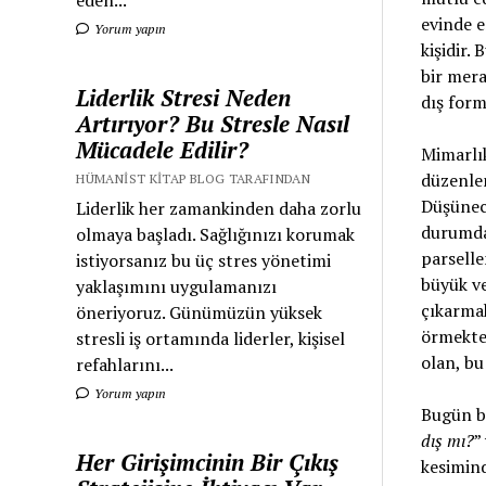
evinde e
Yorum yapın
kişidir. 
bir mera
Liderlik Stresi Neden
dış form
Artırıyor? Bu Stresle Nasıl
Mücadele Edilir?
Mimarlık
düzenlem
HÜMANIST KITAP BLOG TARAFINDAN
Düşünece
Liderlik her zamankinden daha zorlu
durumda
olmaya başladı. Sağlığınızı korumak
parselle
istiyorsanız bu üç stres yönetimi
büyük ve
yaklaşımını uygulamanızı
çıkarmak
öneriyoruz. Günümüzün yüksek
örmekten
stresli iş ortamında liderler, kişisel
olan, bu
refahlarını...
Yorum yapın
Bugün bi
dış mı?
”
Her Girişimcinin Bir Çıkış
kesimind