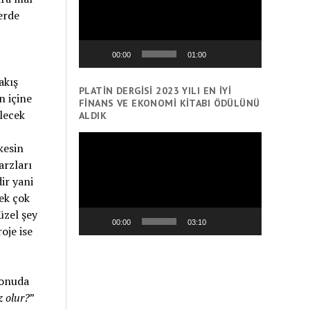
erde
00:00
01:00
akış
PLATIN DERGISI 2023 YILI EN İYI
n içine
FINANS VE EKONOMI KITABI ÖDÜLÜNÜ
lecek
ALDIK
Video
kesin
oynatıcı
arzları
ir yani
ek çok
üzel şey
00:00
03:10
oje ise
konuda
z olur?
”