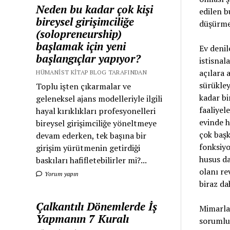
Neden bu kadar çok kişi
edilen b
bireysel girişimciliğe
düşürmek
(solopreneurship)
başlamak için yeni
Ev denil
başlangıçlar yapıyor?
istisnal
açılara 
HÜMANIST KITAP BLOG TARAFINDAN
sürükley
Toplu işten çıkarmalar ve
kadar bi
geleneksel ajans modelleriyle ilgili
faaliyel
hayal kırıklıkları profesyonelleri
evinde h
bireysel girişimciliğe yöneltmeye
çok başk
devam ederken, tek başına bir
fonksiyo
girişim yürütmenin getirdiği
husus da
baskıları hafifletebilirler mi?...
olanı re
Yorum yapın
biraz d
Çalkantılı Dönemlerde İş
Mimarlar
Yapmanın 7 Kuralı
sorumlu