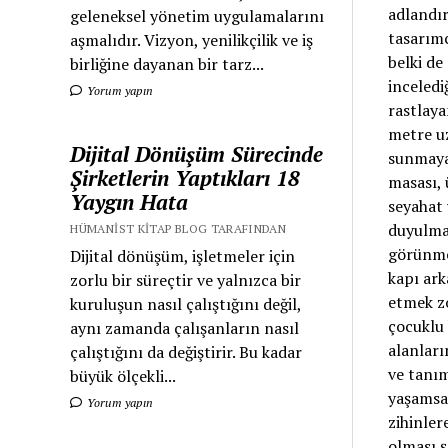
adlandır
geleneksel yönetim uygulamalarını
tasarımc
aşmalıdır. Vizyon, yenilikçilik ve iş
belki de
birliğine dayanan bir tarz...
inceledi
Yorum yapın
rastlaya
metre u
Dijital Dönüşüm Sürecinde
sunmayab
Şirketlerin Yaptıkları 18
masası, 
Yaygın Hata
seyahat 
duyulmay
HÜMANIST KITAP BLOG TARAFINDAN
görünmez
Dijital dönüşüm, işletmeler için
kapı ark
zorlu bir süreçtir ve yalnızca bir
etmek zo
kuruluşun nasıl çalıştığını değil,
çocuklu 
aynı zamanda çalışanların nasıl
alanları
çalıştığını da değiştirir. Bu kadar
ve tanım
büyük ölçekli...
yaşamsal
Yorum yapın
zihinler
olması ş