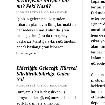
Stratejisine İhtiyacı Var
koparma
mı? Peki Nasıl?
bütünle
farkında
HÜMANIST KITAP BLOG TARAFINDAN
evler ve
İşinizin geleceğini ilk günden
sığar?
” 
itibaren planlayın Bir iş kurmaktan
ancak h
bahsederken nasıl olur da işten
hem de i
nasıl çıkılacağını da tartışmaya
çıkarıyo
başlarız? Mantığa aykırı görünebilir,
alanının
ancak başlangıçtan itibaren...
bir barı
Yorum yapın
kafamızı
görebili
Liderliğin Geleceği: Küresel
Sürdürülebilirliğe Giden
Gelelim 
Yol
probleml
beklent
HÜMANIST KITAP BLOG TARAFINDAN
bunların
Dünyamız hızla değişirken, iş
etmenle
dünyası liderliği, çağımızın daha acil
depolama
zorluklarını ele almak için