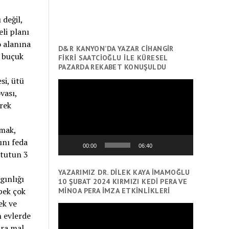
değil,
li planı
o alanına
D&R KANYON’DA YAZAR CİHANGİR
r buçuk
FİKRİ SAATCİOĞLU İLE KÜRESEL
PAZARDA REKABET KONUŞULDU
si, ütü
Video
vası,
oynatıcı
erek
rmak,
ını feda
00:00
06:40
 tutun 3
YAZARIMIZ DR. DILEK KAYA İMAMOĞLU
gınlığı
10 ŞUBAT 2024 KIRMIZI KEDI PERA VE
pek çok
MINOA PERA İMZA ETKINLIKLERI
ek ve
Video
m evlerde
oynatıcı
ara mal