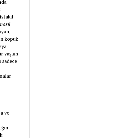
mda
k
stakil
nasıl
ayan,
an kopuk
aya
Bir yaşam
ı sadece
inalar
a ve
eğin
ak