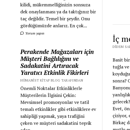
kilidi, mükemmelliğinizin sonsuza
dek onaylanması ya da taktığınız bir
taç değildir. Temel bir şeydir. Onu
gördüğümüzde anlarız. En çok...
Yorum yapın
İç m
DIDEM SA
Perakende Mağazaları için
Müşteri Bağlılığını ve
Basit bi
Sadakatini Artıracak
tuğla ve
Yaratıcı Etkinlik Fikirleri
koyduğun
sonra? O
HÜMANIST KITAP BLOG TARAFINDAN
Banyonu
Önemli Noktalar Etkinliklerle
yanlışlı
Müşterilerin İlgisini Çekin:
gelecek?
Mevsimsel promosyonlar ve tatil
Evet, ön
temalı etkinlikler gibi etkinliklere ev
çiziyor,
sahipliği yapmak, yaya trafiğini
Birkaç d
çeken ve müşteri sadakatini teşvik
mutlu e
eden...