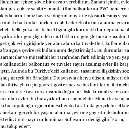
llanıcılar içinse şöyle bir cevap verebilirim. Zaman içinde, evl
lan pek çok ev sahibi zamanla tüm balkonlarını PVC pencerele
k odaların temiz hava ve doğrudan ışık ile işkisini kesmiş veya
rındaki balkonları mekana dahil ederek oturma alanına çevirmi
bebi belki yukarıda bahsettiğim gibi korunaklı bir depolama al
ya koridor genişliğindeki mutfaklarını genişletme arzusudur. 
pek çok evin girişinde yer alan alaturka tuvaletleri, kullanıcıl
lafrangaya çevirerek kullanımını değiştirmiştir. Bu durumlar 
asarımcılar ve müteahhitler tarafından fark edilmiş ve yeni yap
a kullanıcılar balkonsuz ve tuvalet sayısı azalmış evler ile karş
ıştır. Aslında bu Türkiye’deki kullanıcı-tasarımcı ilişkisinin sö
şmiş gerçek bir örneğidir. Dolayısıyla alıcıya düşen, müşteri o
n ihtiyaçları için gayret göstermek ve beklentilerini iletmekti
 ise rant ve tasarım arasında doğru bir ilişki kurmalı ve en ön
mız olan evleri bu hataya kurban etmemelidir. Mimarlık ve iç 
ki bu kopukluğun giderilmesi her iki tarafında gerçek bir etkil
k mekanı gerçek bir yaşam alanına çevirme gayretinde bulunm
tedir. Unutmayın ünlü mimar Sullivan’ın dediği gibi “Form,
nu takip eder”.