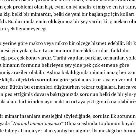
n çok problemi olan kişi, evini en iyi analiz etmiş ve en iyi tanı
Bu kişi belki bir mimardır, belki de yeni bir başlangıç için kolları
klı. Bu durumda emin olduğumuz bir şey vardır ki iç mekan ol
un şekillenemeyeceği.
 yerine göre makro veya mikro bir ölçeğe hizmet edebilir. Bir 
esi için yola çıkan tasarımcının öncelikli soruları farklıdır.
ği pek çok konu vardır. Tarihi yapılar, parklar, ormanlar, yol
 binanın formunu belirleyen şey yine pek çok etmene göre
nmiş araziler olabilir. Aslına bakıldığında mimari amaç her za
 küçük ölçekteki sorunlara göre şekil alarak ortaya en verimli
tır. Bütün bu etmenleri düşünürken tekrar tuğlalara, harca v
 pes ettiğimiz duvara baktığımızda sorunun belki de bir yin-
 iki alanı birbirinden ayırmaktan ortaya çıktığına ikna olabiliri
r mimar insanlara mesleğini söylediğinde, sorulan ilk sorunun
 yada “
Normal mimar mısınız
?” Olması aslında toplumun büyük 
e bilinç altında yer alan yanlış bir algıdır. İki mesleği biribirin